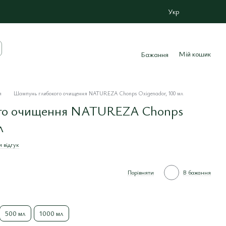
Укр
Мій кошик
Бажання
я
Шампунь глибокого очищення NATUREZA Chonps Oxigenador, 100 мл
го очищення NATUREZA Chonps
л
 відгук
Порівняти
В бажання
500 мл
1000 мл