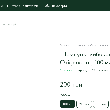
нення
Угода користувача
Публічна оферта
Головна
Шампунь глибокого очищенн
Шампунь глибоко
Oxigenador, 100 м
В наявності
Артикул: 132
Написати
200 грн
Об'єм
100 мл
200 мл
300 мл