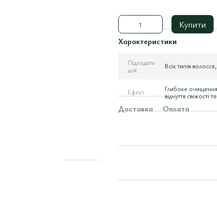
Купити
Характеристики
Підходить
Всіх типів волосся
для
Глибоке очищення 
Ефект
відчуття свіжості та
Доставка
Оплата