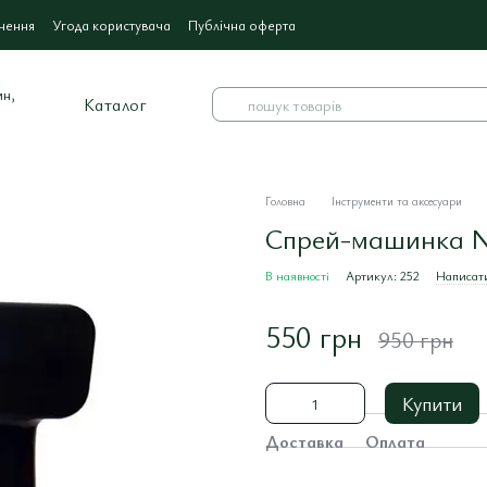
нення
Угода користувача
Публічна оферта
Каталог
Головна
Інструменти та аксесуари
Спрей-машинка 
В наявності
Артикул: 252
Написати
550 грн
950 грн
Купити
Доставка
Оплата