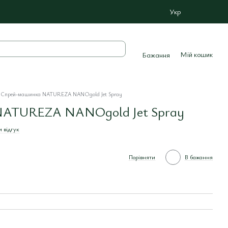
Укр
Мій кошик
Бажання
Спрей-машинка NATUREZA NANOgold Jet Spray
NATUREZA NANOgold Jet Spray
 відгук
Порівняти
В бажання