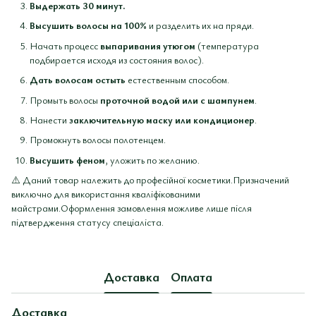
Выдержать 30 минут.
Высушить волосы на 100%
и разделить их на пряди.
Начать процесс
выпаривания утюгом
(температура
подбирается исходя из состояния волос).
Дать волосам остыть
естественным способом.
Промыть волосы
проточной водой или с шампунем
.
Нанести
заключительную маску или кондиционер
.
Промокнуть волосы полотенцем.
Высушить феном
, уложить по желанию.
⚠️ Даний товар належить до професійної косметики.Призначений
виключно для використання кваліфікованими
майстрами.Оформлення замовлення можливе лише після
підтвердження статусу спеціаліста.
Доставка
Оплата
Доставка