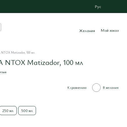
Рус
Мой заказ
Желания
 NTOX Matizador, 100 мл
 NTOX Matizador, 100 мл
тзыв
К сравнению
В желания
250 мл
500 мл