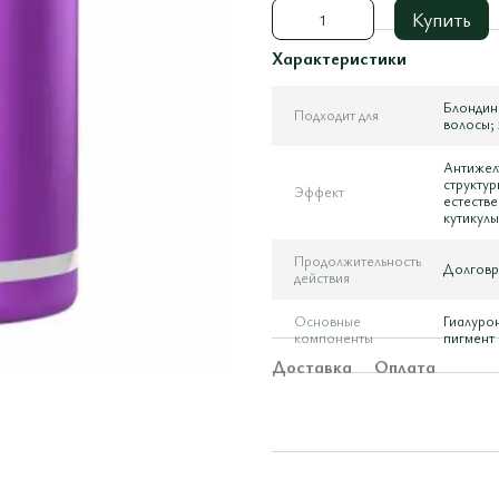
Купить
Характеристики
Блондин
Подходит для
волосы; 
Антижел
структур
Эффект
естестве
кутикулы
Продолжительность
Долговр
действия
Основные
Гиалуро
компоненты
пигмент
Доставка
Оплата