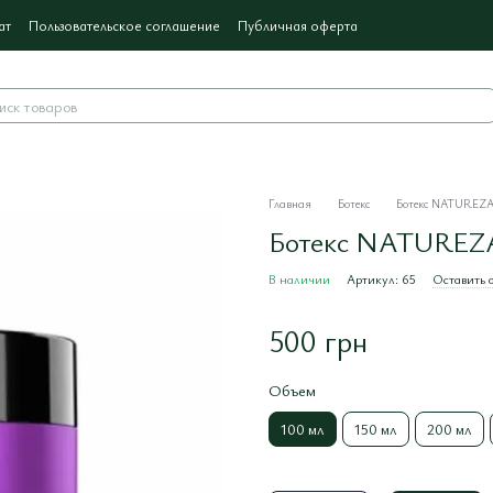
ат
Пользовательское соглашение
Публичная оферта
Главная
Ботекс
Ботекс NATUREZA
Ботекс NATUREZA
В наличии
Артикул: 65
Оставить о
500 грн
Объем
100 мл
150 мл
200 мл