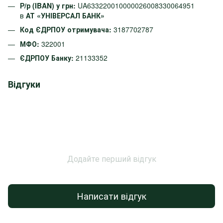
Р/р (IBAN) у грн:
UA633220010000026008330064951
в
АТ «УНІВЕРСАЛ БАНК»
Код ЄДРПОУ отримувача:
3187702787
МФО:
322001
ЄДРПОУ Банку:
21133352
Відгуки
Додайте перший відгук
Написати відгук