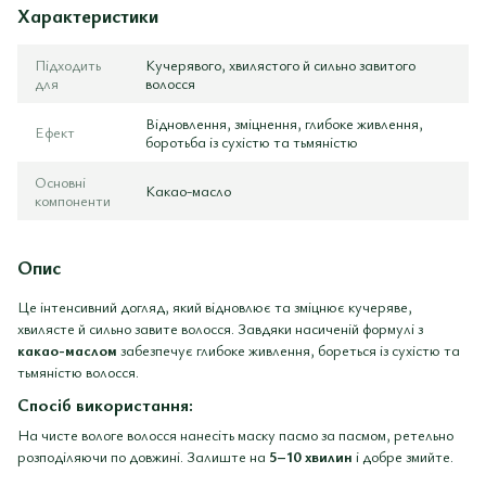
Характеристики
Підходить
Кучерявого, хвилястого й сильно завитого
для
волосся
Відновлення, зміцнення, глибоке живлення,
Ефект
боротьба із сухістю та тьмяністю
Основні
Какао-масло
компоненти
Опис
Це інтенсивний догляд, який відновлює та зміцнює кучеряве,
хвилясте й сильно завите волосся. Завдяки насиченій формулі з
какао-маслом
забезпечує глибоке живлення, бореться із сухістю та
тьмяністю волосся.
Спосіб використання:
На чисте вологе волосся нанесіть маску пасмо за пасмом, ретельно
розподіляючи по довжині. Залиште на
5–10 хвилин
і добре змийте.