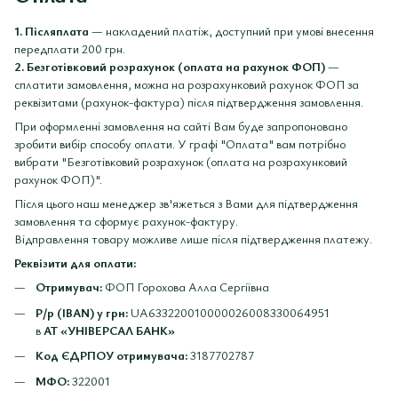
1. Післяплата
— накладений платіж, доступний при умові внесення
передплати 200 грн.
2. Безготівковий розрахунок (оплата на рахунок ФОП)
—
сплатити замовлення, можна на розрахунковий рахунок ФОП за
реквізитами (рахунок-фактура) після підтвердження замовлення.
При оформленні замовлення на сайті Вам буде запропоновано
зробити вибір способу оплати. У графі "Оплата" вам потрібно
вибрати "Безготівковий розрахунок (оплата на розрахунковий
рахунок ФОП)".
Після цього наш менеджер зв'яжеться з Вами для підтвердження
замовлення та сформує рахунок-фактуру.
Відправлення товару можливе лише після підтвердження платежу.
Реквізити для оплати:
Отримувач:
ФОП Горохова Алла Сергіївна
Р/р (IBAN) у грн:
UA633220010000026008330064951
в
АТ «УНІВЕРСАЛ БАНК»
Код ЄДРПОУ отримувача:
3187702787
МФО:
322001