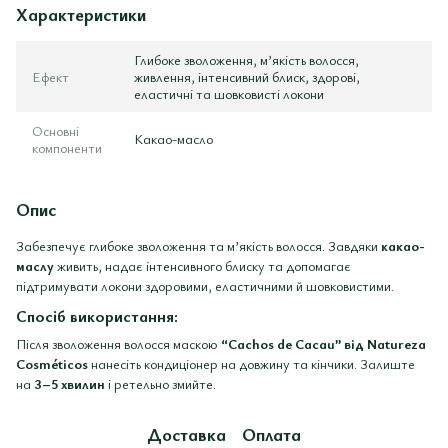
Характеристики
Глибоке зволоження, м’якість волосся,
Ефект
живлення, інтенсивний блиск, здорові,
еластичні та шовковисті локони
Основні
Какао-масло
компоненти
Опис
Забезпечує глибоке зволоження та м’якість волосся. Завдяки
какао-
маслу
живить, надає інтенсивного блиску та допомагає
підтримувати локони здоровими, еластичними й шовковистими.
Спосіб використання:
Після зволоження волосся маскою
“Cachos de Cacau” від Natureza
Cosméticos
нанесіть кондиціонер на довжину та кінчики. Залиште
на
3–5 хвилин
і ретельно змийте.
Доставка
Оплата