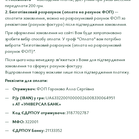
передплати 200 грн.
2. Безготівковий розрахунок (оплата на рахунок ФОП)
—
сплатити замовлення, можна на розрахунковий рахунок ФОП за
реквізитами (рахунок-фактура) після підтвердження замовлення.
При оформленні замовлення на сайті Вам буде запропоновано
зробити вибір способу оплати. У графі "Оплата" вам потрібно
вибрати "Безготівковий розрахунок (оплата на розрахунковий
рахунок ФОП)".
Після цього наш менеджер зв'яжеться з Вами для підтвердження
замовлення та сформує рахунок-фактуру.
Відправлення товару можливе лише після підтвердження платежу.
Реквізити для оплати:
Отримувач:
ФОП Горохова Алла Сергіївна
Р/р (IBAN) у грн:
UA633220010000026008330064951
в
АТ «УНІВЕРСАЛ БАНК»
Код ЄДРПОУ отримувача:
3187702787
МФО:
322001
ЄДРПОУ Банку:
21133352