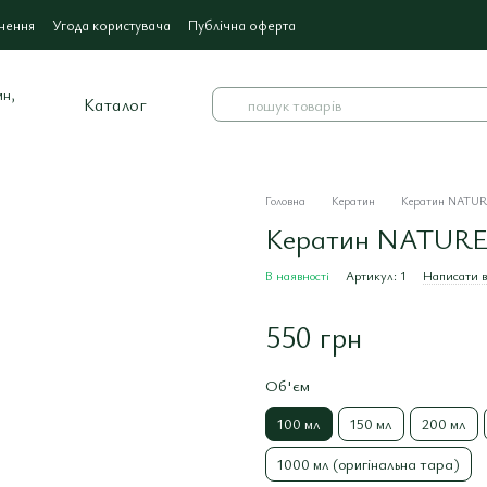
нення
Угода користувача
Публічна оферта
Каталог
Головна
Кератин
Кератин NATURE
Кератин NATUREZA
В наявності
Артикул: 1
Написати в
550 грн
Об'єм
100 мл
150 мл
200 мл
1000 мл (оригінальна тара)