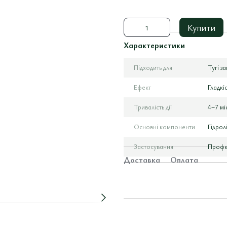
Купити
Характеристики
Підходить для
Тугі з
Ефект
Гладкі
Тривалість дії
4–7 мі
Основні компоненти
Гідрол
Застосування
Профе
Доставка
Оплата