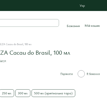
Укр
Мій кошик
Бажання
ZA Cacau do Brasil, 100 мл
 Cacau do Brasil, 100 мл
ідгук
Порівняти
В бажання
250 мл
300 мл
500 мл (оригінальна тара)