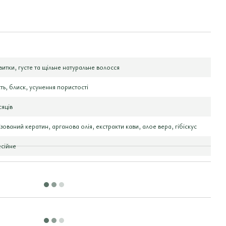
авитки, густе та щільне натуральне волосся
сть, блиск, усунення пористості
сяців
ізований кератин, арганова олія, екстракти кави, алое вера, гібіскус
сійне